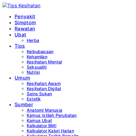
Penyakit
Simptom
Rawatan
Ubat
Herba
Tips
Keibubapaan
Kehamilan
Kesihatan Mental
Seksualiti
Nutrisi
Umum
Kesihatan Awam
Kesihatan Digital
Sains Sukan
Estetik
Sumber
Anatomi Manusia
Kamus Istilah Perubatan
Kamus Ubat
Kalkulator BMI
Kalkulator Kalori Harian
Kalkulator Tarikh Bersalin