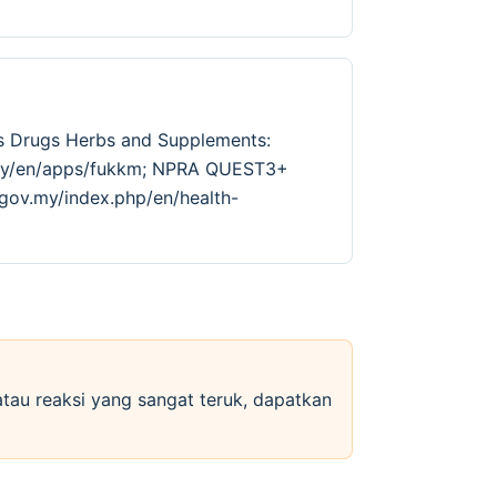
us Drugs Herbs and Supplements:
v.my/en/apps/fukkm; NPRA QUEST3+
.gov.my/index.php/en/health-
 atau reaksi yang sangat teruk, dapatkan