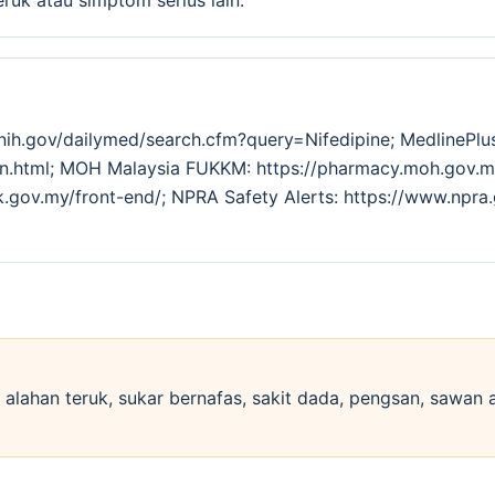
ruk atau simptom serius lain.
.nih.gov/dailymed/search.cfm?query=Nifedipine; MedlinePl
tion.html; MOH Malaysia FUKKM: https://pharmacy.moh.go
k.gov.my/front-end/; NPRA Safety Alerts: https://www.npra
si alahan teruk, sukar bernafas, sakit dada, pengsan, sawan