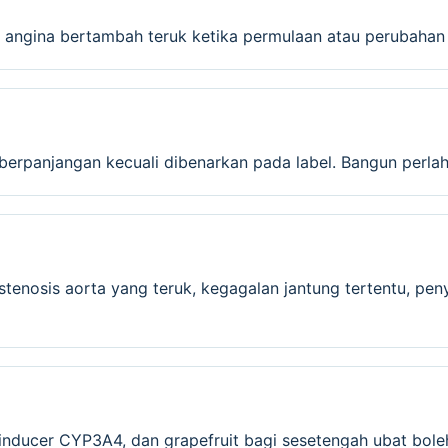
 angina bertambah teruk ketika permulaan atau perubahan d
erpanjangan kecuali dibenarkan pada label. Bangun perlah
tenosis aorta yang teruk, kegagalan jantung tertentu, pen
au inducer CYP3A4, dan grapefruit bagi sesetengah ubat bo