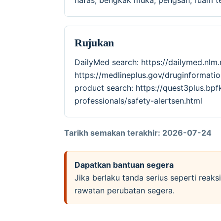
nafas, bengkak muka, pengsan, ruam te
Rujukan
DailyMed search: https://dailymed.nlm
https://medlineplus.gov/druginforma
product search: https://quest3plus.bpf
professionals/safety-alertsen.html
Tarikh semakan terakhir: 2026-07-24
Dapatkan bantuan segera
Jika berlaku tanda serius seperti reak
rawatan perubatan segera.