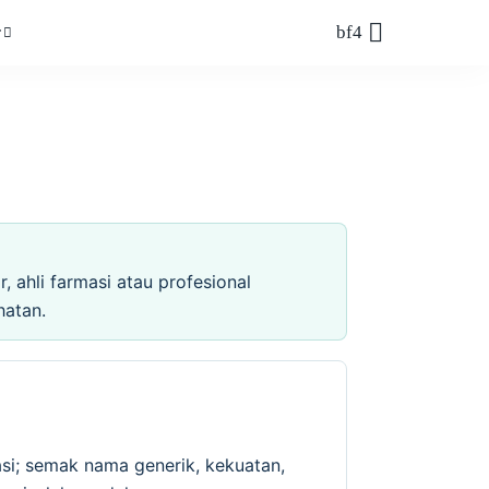
r
 ahli farmasi atau profesional
hatan.
si; semak nama generik, kekuatan,