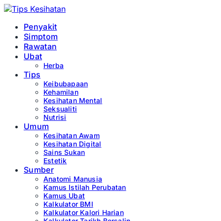
Penyakit
Simptom
Rawatan
Ubat
Herba
Tips
Keibubapaan
Kehamilan
Kesihatan Mental
Seksualiti
Nutrisi
Umum
Kesihatan Awam
Kesihatan Digital
Sains Sukan
Estetik
Sumber
Anatomi Manusia
Kamus Istilah Perubatan
Kamus Ubat
Kalkulator BMI
Kalkulator Kalori Harian
Kalkulator Tarikh Bersalin