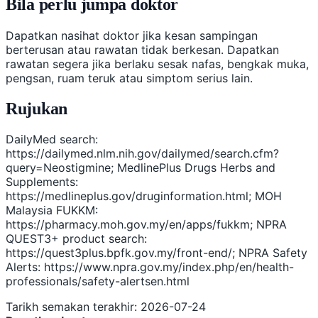
Bila perlu jumpa doktor
Dapatkan nasihat doktor jika kesan sampingan
berterusan atau rawatan tidak berkesan. Dapatkan
rawatan segera jika berlaku sesak nafas, bengkak muka,
pengsan, ruam teruk atau simptom serius lain.
Rujukan
DailyMed search:
https://dailymed.nlm.nih.gov/dailymed/search.cfm?
query=Neostigmine; MedlinePlus Drugs Herbs and
Supplements:
https://medlineplus.gov/druginformation.html; MOH
Malaysia FUKKM:
https://pharmacy.moh.gov.my/en/apps/fukkm; NPRA
QUEST3+ product search:
https://quest3plus.bpfk.gov.my/front-end/; NPRA Safety
Alerts: https://www.npra.gov.my/index.php/en/health-
professionals/safety-alertsen.html
Tarikh semakan terakhir: 2026-07-24