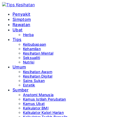
Penyakit
Simptom
Rawatan
Ubat
Herba
Tips
Keibubapaan
Kehamilan
Kesihatan Mental
Seksualiti
Nutrisi
Umum
Kesihatan Awam
Kesihatan Digital
Sains Sukan
Estetik
Sumber
Anatomi Manusia
Kamus Istilah Perubatan
Kamus Ubat
Kalkulator BMI
Kalkulator Kalori Harian
Kalkulator Tarikh Bersalin