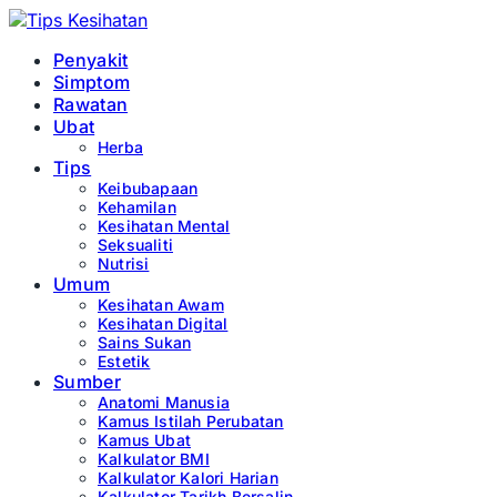
Penyakit
Simptom
Rawatan
Ubat
Herba
Tips
Keibubapaan
Kehamilan
Kesihatan Mental
Seksualiti
Nutrisi
Umum
Kesihatan Awam
Kesihatan Digital
Sains Sukan
Estetik
Sumber
Anatomi Manusia
Kamus Istilah Perubatan
Kamus Ubat
Kalkulator BMI
Kalkulator Kalori Harian
Kalkulator Tarikh Bersalin