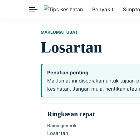
Penyakit
Simpt
Herba
Keibubapaan
Kesihatan Awam
MAKLUMAT UBAT
Losartan
Kehamilan
Kesihatan Digital
Kesihatan Mental
Sains Sukan
Seksualiti
Estetik
Nutrisi
Penafian penting
Maklumat ini disediakan untuk tujuan p
kesihatan. Jangan mula, hentikan atau 
Ringkasan cepat
Nama generik
Losartan