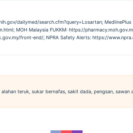
.nih.gov/dailymed/search.cfm?query=Losartan; MedlinePlu
tion.html; MOH Malaysia FUKKM: https://pharmacy.moh.go
k.gov.my/front-end/; NPRA Safety Alerts: https://www.npra
si alahan teruk, sukar bernafas, sakit dada, pengsan, sawan