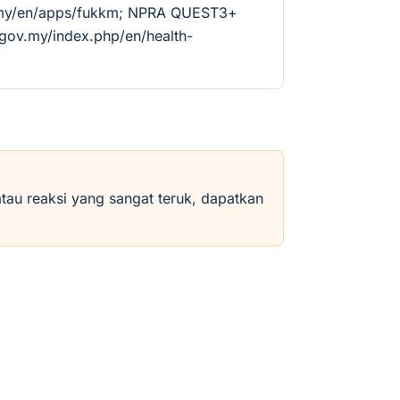
v.my/en/apps/fukkm; NPRA QUEST3+
.gov.my/index.php/en/health-
atau reaksi yang sangat teruk, dapatkan