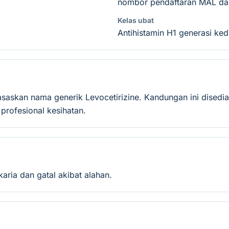
nombor pendaftaran MAL dan
Kelas ubat
Antihistamin H1 generasi ke
rasaskan nama generik Levocetirizine. Kandungan ini dised
rofesional kesihatan.
karia dan gatal akibat alahan.