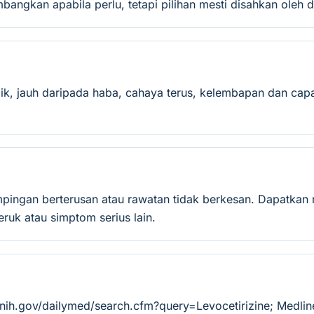
mbangkan apabila perlu, tetapi pilihan mesti disahkan oleh d
ik, jauh daripada haba, cahaya terus, kelembapan dan capa
mpingan berterusan atau rawatan tidak berkesan. Dapatkan 
ruk atau simptom serius lain.
.nih.gov/dailymed/search.cfm?query=Levocetirizine; Medli