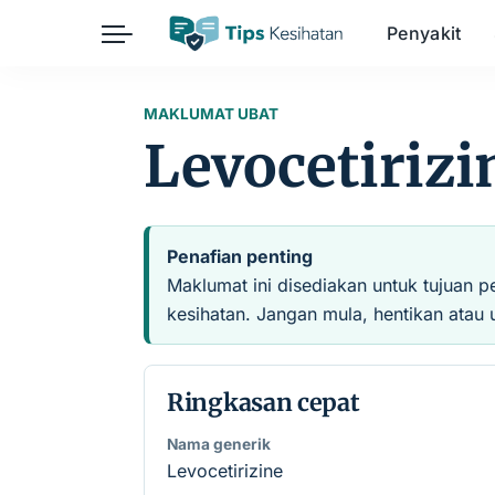
Penyakit
Herba
Keibubapaan
Kesihatan Awam
MAKLUMAT UBAT
Levocetirizi
Kehamilan
Kesihatan Digital
Kesihatan Mental
Sains Sukan
Seksualiti
Estetik
Nutrisi
Penafian penting
Maklumat ini disediakan untuk tujuan p
kesihatan. Jangan mula, hentikan atau 
Ringkasan cepat
Nama generik
Levocetirizine