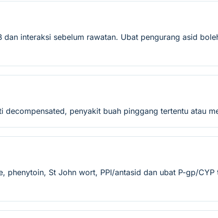
s B dan interaksi sebelum rawatan. Ubat pengurang asid bo
hati decompensated, penyakit buah pinggang tertentu atau 
 phenytoin, St John wort, PPI/antasid dan ubat P-gp/CYP t