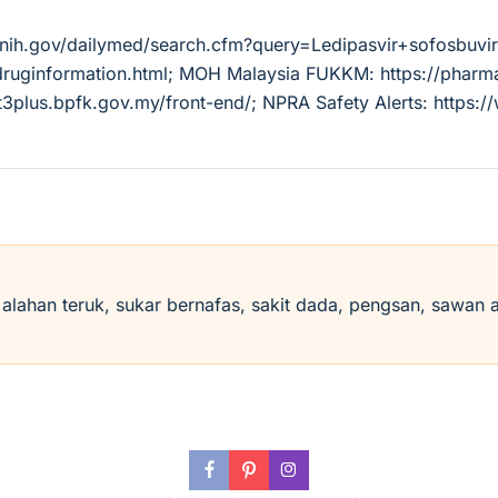
.nih.gov/dailymed/search.cfm?query=Ledipasvir+sofosbuvi
/druginformation.html; MOH Malaysia FUKKM: https://pha
3plus.bpfk.gov.my/front-end/; NPRA Safety Alerts: https:
i alahan teruk, sukar bernafas, sakit dada, pengsan, sawan 