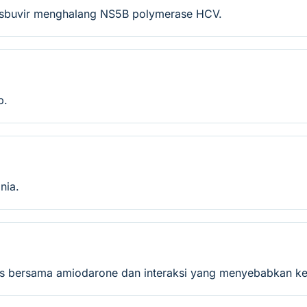
osbuvir menghalang NS5B polymerase HCV.
p.
nia.
erius bersama amiodarone dan interaksi yang menyebabkan k