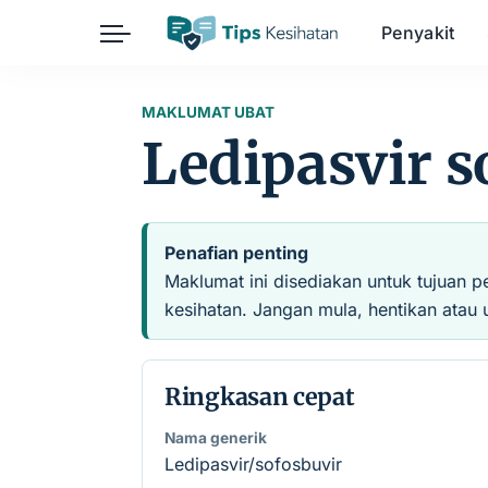
Penyakit
Herba
Keibubapaan
Kesihatan Awam
MAKLUMAT UBAT
Ledipasvir s
Kehamilan
Kesihatan Digital
Kesihatan Mental
Sains Sukan
Seksualiti
Estetik
Nutrisi
Penafian penting
Maklumat ini disediakan untuk tujuan p
kesihatan. Jangan mula, hentikan atau 
Ringkasan cepat
Nama generik
Ledipasvir/sofosbuvir