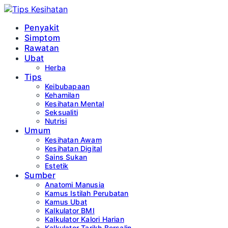
Penyakit
Simptom
Rawatan
Ubat
Herba
Tips
Keibubapaan
Kehamilan
Kesihatan Mental
Seksualiti
Nutrisi
Umum
Kesihatan Awam
Kesihatan Digital
Sains Sukan
Estetik
Sumber
Anatomi Manusia
Kamus Istilah Perubatan
Kamus Ubat
Kalkulator BMI
Kalkulator Kalori Harian
Kalkulator Tarikh Bersalin