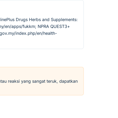
linePlus Drugs Herbs and Supplements:
v.my/en/apps/fukkm; NPRA QUEST3+
.gov.my/index.php/en/health-
atau reaksi yang sangat teruk, dapatkan