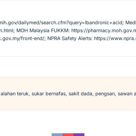
m.nih.gov/dailymed/search.cfm?query=Ibandronic+acid; Med
tion.html; MOH Malaysia FUKKM: https://pharmacy.moh.go
k.gov.my/front-end/; NPRA Safety Alerts: https://www.npra
i alahan teruk, sukar bernafas, sakit dada, pengsan, sawan 