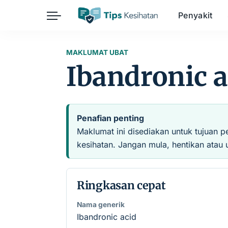
Penyakit
Herba
Keibubapaan
Kesihatan Awam
MAKLUMAT UBAT
Ibandronic a
Kehamilan
Kesihatan Digital
Kesihatan Mental
Sains Sukan
Seksualiti
Estetik
Nutrisi
Penafian penting
Maklumat ini disediakan untuk tujuan p
kesihatan. Jangan mula, hentikan atau 
Ringkasan cepat
Nama generik
Ibandronic acid