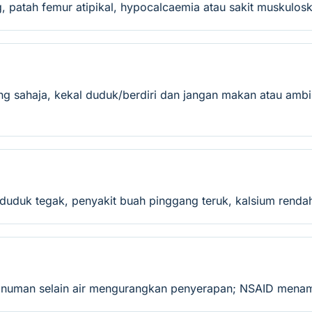
, patah femur atipikal, hypocalcaemia atau sakit muskuloske
g sahaja, kekal duduk/berdiri dan jangan makan atau ambi
 duduk tegak, penyakit buah pinggang teruk, kalsium rendah
inuman selain air mengurangkan penyerapan; NSAID menamba