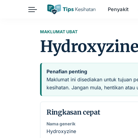
Penyakit
Herba
Keibubapaan
Kesihatan Awam
MAKLUMAT UBAT
Hydroxyzin
Kehamilan
Kesihatan Digital
Kesihatan Mental
Sains Sukan
Seksualiti
Estetik
Nutrisi
Penafian penting
Maklumat ini disediakan untuk tujuan p
kesihatan. Jangan mula, hentikan atau 
Ringkasan cepat
Nama generik
Hydroxyzine