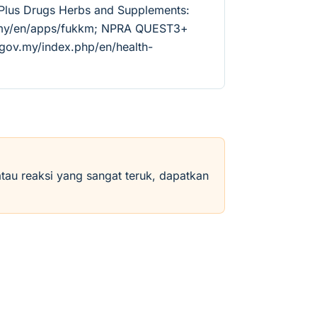
ePlus Drugs Herbs and Supplements:
v.my/en/apps/fukkm; NPRA QUEST3+
.gov.my/index.php/en/health-
atau reaksi yang sangat teruk, dapatkan