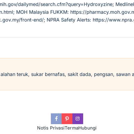
m.nih.gov/dailymed/search.cfm?query=Hydroxyzine; Medlin
tion.html; MOH Malaysia FUKKM: https://pharmacy.moh.go
k.gov.my/front-end/; NPRA Safety Alerts: https://www.npra
i alahan teruk, sukar bernafas, sakit dada, pengsan, sawan 
Notis Privasi
Terma
Hubungi