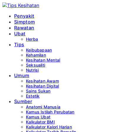
Penyakit
Simptom
Rawatan
Ubat
Herba
Tips
Keibubapaan
Kehamilan
Kesihatan Mental
Seksualiti
Nutrisi
Umum
Kesihatan Awam
Kesihatan Digital
Sains Sukan
Estetik
Sumber
Anatomi Manusia
Kamus Istilah Perubatan
Kamus Ubat
Kalkulator BMI
Kalkulator Kalori Harian
Kalkulator Tarikh Bersalin