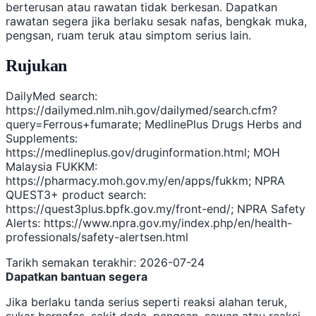
berterusan atau rawatan tidak berkesan. Dapatkan
rawatan segera jika berlaku sesak nafas, bengkak muka,
pengsan, ruam teruk atau simptom serius lain.
Rujukan
DailyMed search:
https://dailymed.nlm.nih.gov/dailymed/search.cfm?
query=Ferrous+fumarate; MedlinePlus Drugs Herbs and
Supplements:
https://medlineplus.gov/druginformation.html; MOH
Malaysia FUKKM:
https://pharmacy.moh.gov.my/en/apps/fukkm; NPRA
QUEST3+ product search:
https://quest3plus.bpfk.gov.my/front-end/; NPRA Safety
Alerts: https://www.npra.gov.my/index.php/en/health-
professionals/safety-alertsen.html
Tarikh semakan terakhir: 2026-07-24
Dapatkan bantuan segera
Jika berlaku tanda serius seperti reaksi alahan teruk,