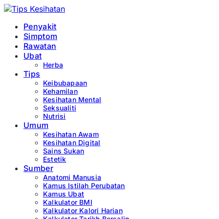
Penyakit
Simptom
Rawatan
Ubat
Herba
Tips
Keibubapaan
Kehamilan
Kesihatan Mental
Seksualiti
Nutrisi
Umum
Kesihatan Awam
Kesihatan Digital
Sains Sukan
Estetik
Sumber
Anatomi Manusia
Kamus Istilah Perubatan
Kamus Ubat
Kalkulator BMI
Kalkulator Kalori Harian
Kalkulator Tarikh Bersalin