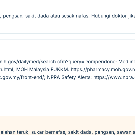
 pengsan, sakit dada atau sesak nafas. Hubungi doktor jika
m.nih.gov/dailymed/search.cfm?query=Domperidone; Medlin
tion.html; MOH Malaysia FUKKM: https://pharmacy.moh.go
k.gov.my/front-end/; NPRA Safety Alerts: https://www.npra
i alahan teruk, sukar bernafas, sakit dada, pengsan, sawan 