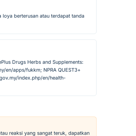
 loya berterusan atau terdapat tanda
ePlus Drugs Herbs and Supplements:
v.my/en/apps/fukkm; NPRA QUEST3+
.gov.my/index.php/en/health-
atau reaksi yang sangat teruk, dapatkan