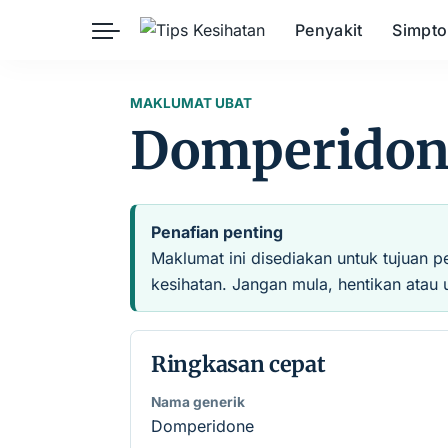
Penyakit
Simpt
Herba
Keibubapaan
Kesihatan Awam
MAKLUMAT UBAT
Domperidon
Kehamilan
Kesihatan Digital
Kesihatan Mental
Sains Sukan
Seksualiti
Estetik
Nutrisi
Penafian penting
Maklumat ini disediakan untuk tujuan p
kesihatan. Jangan mula, hentikan atau 
Ringkasan cepat
Nama generik
Domperidone