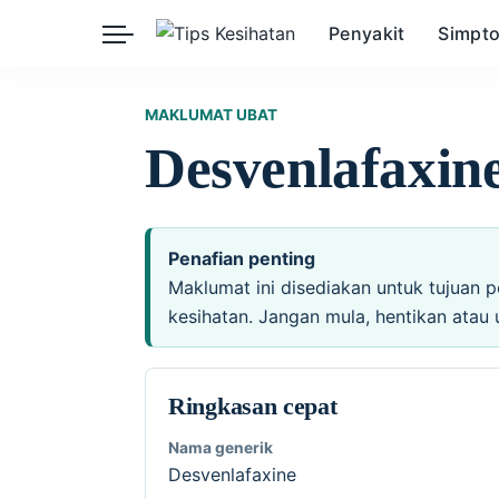
Penyakit
Simpt
Herba
Keibubapaan
Kesihatan Awam
MAKLUMAT UBAT
Desvenlafaxin
Kehamilan
Kesihatan Digital
Kesihatan Mental
Sains Sukan
Seksualiti
Estetik
Nutrisi
Penafian penting
Maklumat ini disediakan untuk tujuan p
kesihatan. Jangan mula, hentikan atau 
Ringkasan cepat
Nama generik
Desvenlafaxine