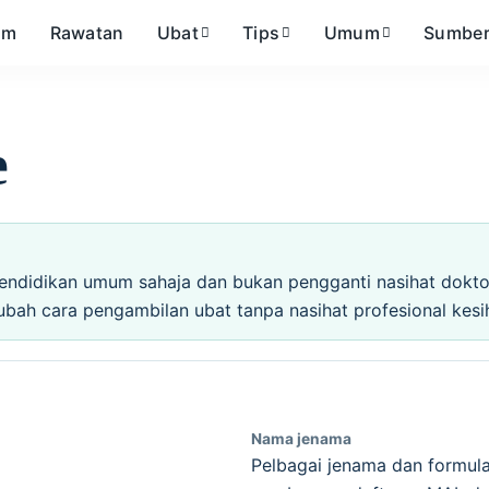
om
Rawatan
Ubat
Tips
Umum
Sumbe
e
endidikan umum sahaja dan bukan pengganti nasihat doktor,
ubah cara pengambilan ubat tanpa nasihat profesional kesi
Nama jenama
Pelbagai jenama dan formula