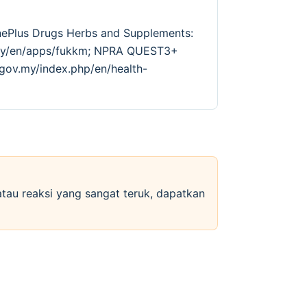
inePlus Drugs Herbs and Supplements:
v.my/en/apps/fukkm; NPRA QUEST3+
.gov.my/index.php/en/health-
 atau reaksi yang sangat teruk, dapatkan