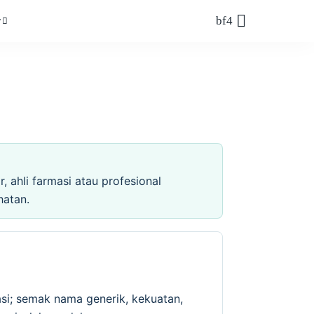
r
 ahli farmasi atau profesional
hatan.
si; semak nama generik, kekuatan,