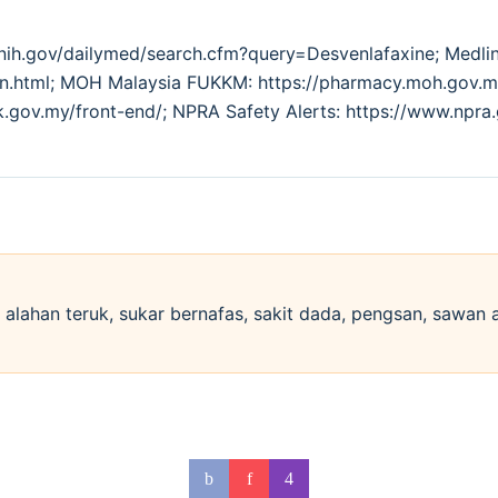
.nih.gov/dailymed/search.cfm?query=Desvenlafaxine; Medl
tion.html; MOH Malaysia FUKKM: https://pharmacy.moh.go
k.gov.my/front-end/; NPRA Safety Alerts: https://www.npra
si alahan teruk, sukar bernafas, sakit dada, pengsan, sawan