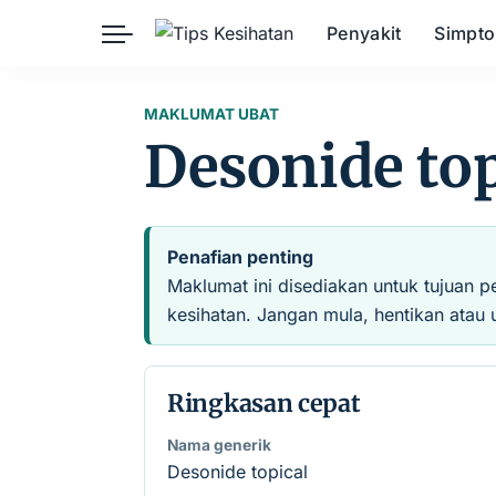
Penyakit
Simpt
Herba
Keibubapaan
Kesihatan Awam
MAKLUMAT UBAT
Desonide top
Kehamilan
Kesihatan Digital
Kesihatan Mental
Sains Sukan
Seksualiti
Estetik
Nutrisi
Penafian penting
Maklumat ini disediakan untuk tujuan p
kesihatan. Jangan mula, hentikan atau 
Ringkasan cepat
Nama generik
Desonide topical