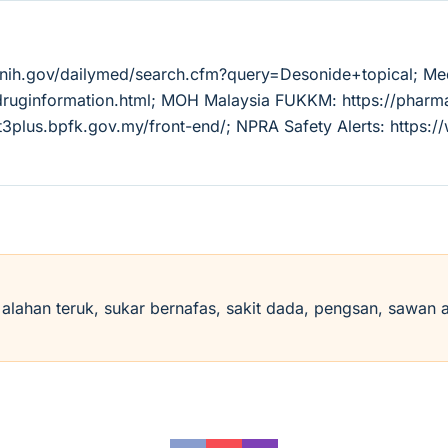
m.nih.gov/dailymed/search.cfm?query=Desonide+topical; Me
/druginformation.html; MOH Malaysia FUKKM: https://pha
3plus.bpfk.gov.my/front-end/; NPRA Safety Alerts: https:
i alahan teruk, sukar bernafas, sakit dada, pengsan, sawan 