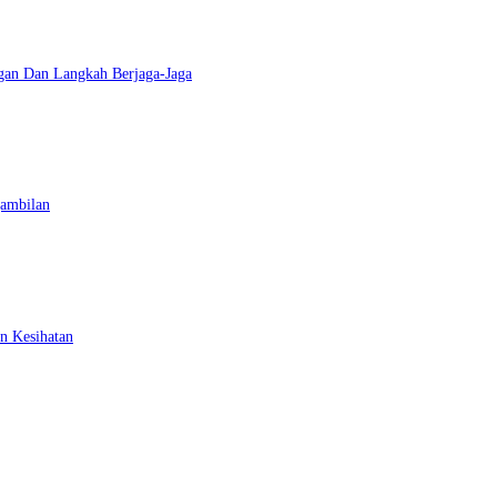
gan Dan Langkah Berjaga-Jaga
gambilan
n Kesihatan