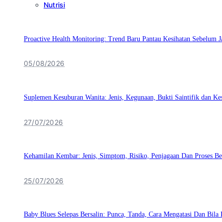
Nutrisi
Proactive Health Monitoring: Trend Baru Pantau Kesihatan Sebelum J
05/08/2026
Suplemen Kesuburan Wanita: Jenis, Kegunaan, Bukti Saintifik dan K
27/07/2026
Kehamilan Kembar: Jenis, Simptom, Risiko, Penjagaan Dan Proses Be
25/07/2026
Baby Blues Selepas Bersalin: Punca, Tanda, Cara Mengatasi Dan Bila