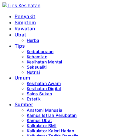
Penyakit
Simptom
Rawatan
Ubat
Herba
Tips
Keibubapaan
Kehamilan
Kesihatan Mental
Seksualiti
Nutrisi
Umum
Kesihatan Awam
Kesihatan Digital
Sains Sukan
Estetik
Sumber
Anatomi Manusia
Kamus Istilah Perubatan
Kamus Ubat
Kalkulator BMI
Kalkulator Kalori Harian
Kalkulator Tarikh Bersalin