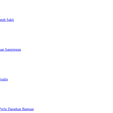
atuh Sakit
esan Sampingan
rsalin
 Perlu Dapatkan Bantuan