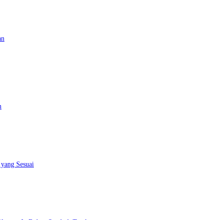
an
n
 yang Sesuai