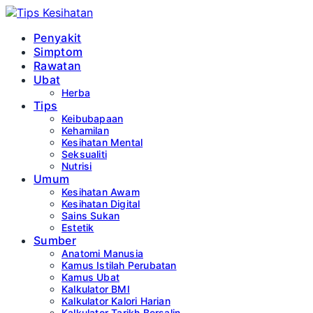
Penyakit
Simptom
Rawatan
Ubat
Herba
Tips
Keibubapaan
Kehamilan
Kesihatan Mental
Seksualiti
Nutrisi
Umum
Kesihatan Awam
Kesihatan Digital
Sains Sukan
Estetik
Sumber
Anatomi Manusia
Kamus Istilah Perubatan
Kamus Ubat
Kalkulator BMI
Kalkulator Kalori Harian
Kalkulator Tarikh Bersalin