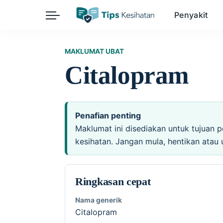
Penyakit
Herba
Keibubapaan
Kesihatan Awam
MAKLUMAT UBAT
Citalopram
Kehamilan
Kesihatan Digital
Kesihatan Mental
Sains Sukan
Seksualiti
Estetik
Nutrisi
Penafian penting
Maklumat ini disediakan untuk tujuan p
kesihatan. Jangan mula, hentikan atau 
Ringkasan cepat
Nama generik
Citalopram