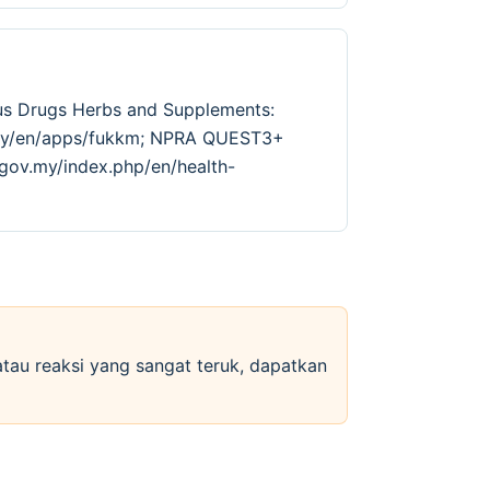
lus Drugs Herbs and Supplements:
v.my/en/apps/fukkm; NPRA QUEST3+
.gov.my/index.php/en/health-
 atau reaksi yang sangat teruk, dapatkan