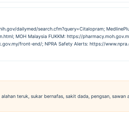
m.nih.gov/dailymed/search.cfm?query=Citalopram; MedlineP
tion.html; MOH Malaysia FUKKM: https://pharmacy.moh.go
k.gov.my/front-end/; NPRA Safety Alerts: https://www.npra
si alahan teruk, sukar bernafas, sakit dada, pengsan, sawan