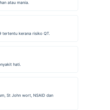
han atau mania.
tertentu kerana risiko QT.
yakit hati.
hium, St John wort, NSAID dan