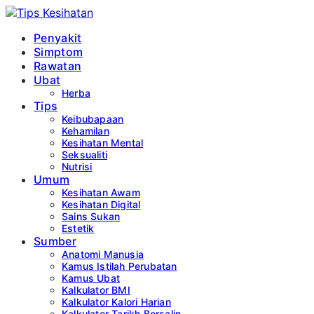
Penyakit
Simptom
Rawatan
Ubat
Herba
Tips
Keibubapaan
Kehamilan
Kesihatan Mental
Seksualiti
Nutrisi
Umum
Kesihatan Awam
Kesihatan Digital
Sains Sukan
Estetik
Sumber
Anatomi Manusia
Kamus Istilah Perubatan
Kamus Ubat
Kalkulator BMI
Kalkulator Kalori Harian
Kalkulator Tarikh Bersalin