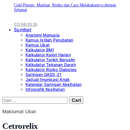
Cold Plunge: Manfaat, Risiko dan Cara Melakukannya dengan
Selamat
02/08/2026
Sumber
Anatomi Manusia
Kamus Istilah Perubatan
Kamus Ubat
Kalkulator BMI
Kalkulator Kalori Harian
Kalkulator Tarikh Bersalin
Kalkulator Tekanan Darah
Kalkulator Risiko Diabetes
Saringan DASS-21
Jadual Imunisasi Anak
Kalendar Saringan Kesihatan
Infografik Kesihatan
Cari:
Maklumat Ubat
Cetrorelix