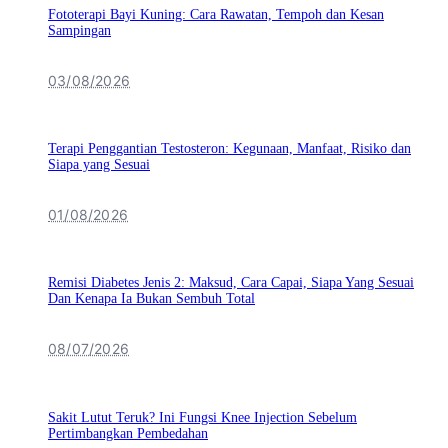
Fototerapi Bayi Kuning: Cara Rawatan, Tempoh dan Kesan
Sampingan
03/08/2026
Terapi Penggantian Testosteron: Kegunaan, Manfaat, Risiko dan
Siapa yang Sesuai
01/08/2026
Remisi Diabetes Jenis 2: Maksud, Cara Capai, Siapa Yang Sesuai
Dan Kenapa Ia Bukan Sembuh Total
08/07/2026
Sakit Lutut Teruk? Ini Fungsi Knee Injection Sebelum
Pertimbangkan Pembedahan