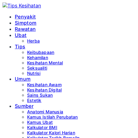
Penyakit
Simptom
Rawatan
Ubat
Herba
Tips
Keibubapaan
Kehamilan
Kesihatan Mental
Seksualiti
Nutrisi
Umum
Kesihatan Awam
Kesihatan Digital
Sains Sukan
Estetik
Sumber
Anatomi Manusia
Kamus Istilah Perubatan
Kamus Ubat
Kalkulator BMI
Kalkulator Kalori Harian
Kalkulator Tarikh Bersalin