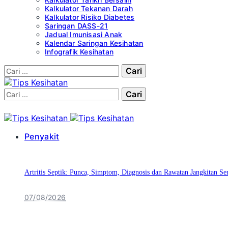
Kalkulator Tekanan Darah
Kalkulator Risiko Diabetes
Saringan DASS-21
Jadual Imunisasi Anak
Kalendar Saringan Kesihatan
Infografik Kesihatan
Cari:
Cari:
Penyakit
Artritis Septik: Punca, Simptom, Diagnosis dan Rawatan Jangkitan Se
07/08/2026