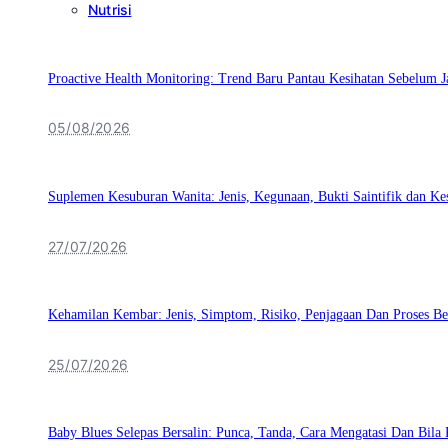
Nutrisi
Proactive Health Monitoring: Trend Baru Pantau Kesihatan Sebelum J
05/08/2026
Suplemen Kesuburan Wanita: Jenis, Kegunaan, Bukti Saintifik dan K
27/07/2026
Kehamilan Kembar: Jenis, Simptom, Risiko, Penjagaan Dan Proses Be
25/07/2026
Baby Blues Selepas Bersalin: Punca, Tanda, Cara Mengatasi Dan Bila