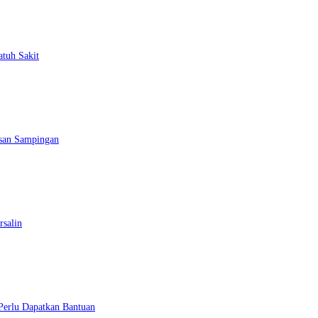
atuh Sakit
esan Sampingan
rsalin
 Perlu Dapatkan Bantuan