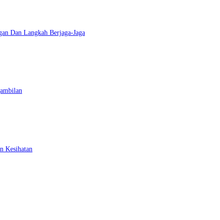
gan Dan Langkah Berjaga-Jaga
gambilan
n Kesihatan