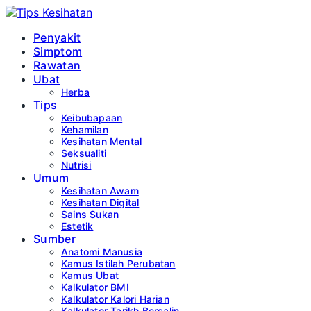
Penyakit
Simptom
Rawatan
Ubat
Herba
Tips
Keibubapaan
Kehamilan
Kesihatan Mental
Seksualiti
Nutrisi
Umum
Kesihatan Awam
Kesihatan Digital
Sains Sukan
Estetik
Sumber
Anatomi Manusia
Kamus Istilah Perubatan
Kamus Ubat
Kalkulator BMI
Kalkulator Kalori Harian
Kalkulator Tarikh Bersalin