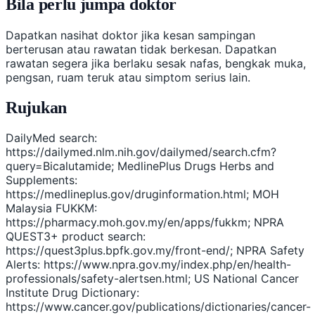
Bila perlu jumpa doktor
Dapatkan nasihat doktor jika kesan sampingan
berterusan atau rawatan tidak berkesan. Dapatkan
rawatan segera jika berlaku sesak nafas, bengkak muka,
pengsan, ruam teruk atau simptom serius lain.
Rujukan
DailyMed search:
https://dailymed.nlm.nih.gov/dailymed/search.cfm?
query=Bicalutamide; MedlinePlus Drugs Herbs and
Supplements:
https://medlineplus.gov/druginformation.html; MOH
Malaysia FUKKM:
https://pharmacy.moh.gov.my/en/apps/fukkm; NPRA
QUEST3+ product search:
https://quest3plus.bpfk.gov.my/front-end/; NPRA Safety
Alerts: https://www.npra.gov.my/index.php/en/health-
professionals/safety-alertsen.html; US National Cancer
Institute Drug Dictionary:
https://www.cancer.gov/publications/dictionaries/cancer-