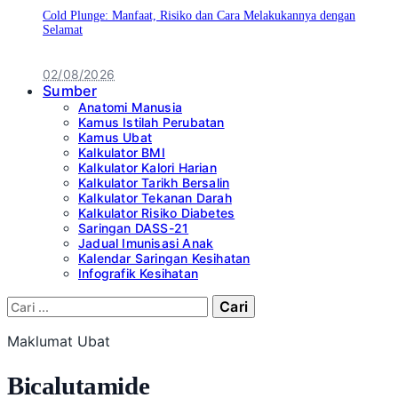
Cold Plunge: Manfaat, Risiko dan Cara Melakukannya dengan
Selamat
02/08/2026
Sumber
Anatomi Manusia
Kamus Istilah Perubatan
Kamus Ubat
Kalkulator BMI
Kalkulator Kalori Harian
Kalkulator Tarikh Bersalin
Kalkulator Tekanan Darah
Kalkulator Risiko Diabetes
Saringan DASS-21
Jadual Imunisasi Anak
Kalendar Saringan Kesihatan
Infografik Kesihatan
Cari:
Maklumat Ubat
Bicalutamide