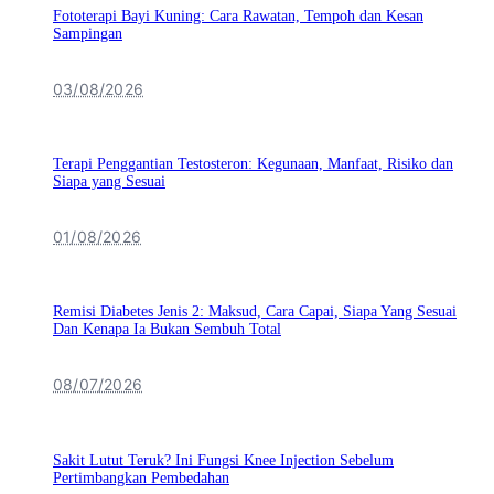
Fototerapi Bayi Kuning: Cara Rawatan, Tempoh dan Kesan
Sampingan
03/08/2026
Terapi Penggantian Testosteron: Kegunaan, Manfaat, Risiko dan
Siapa yang Sesuai
01/08/2026
Remisi Diabetes Jenis 2: Maksud, Cara Capai, Siapa Yang Sesuai
Dan Kenapa Ia Bukan Sembuh Total
08/07/2026
Sakit Lutut Teruk? Ini Fungsi Knee Injection Sebelum
Pertimbangkan Pembedahan