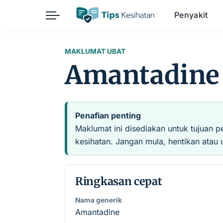
Penyakit
Herba
Keibubapaan
Kesihatan Awam
MAKLUMAT UBAT
Amantadine
Kehamilan
Kesihatan Digital
Kesihatan Mental
Sains Sukan
Seksualiti
Estetik
Nutrisi
Penafian penting
Maklumat ini disediakan untuk tujuan p
kesihatan. Jangan mula, hentikan atau 
Ringkasan cepat
Nama generik
Amantadine