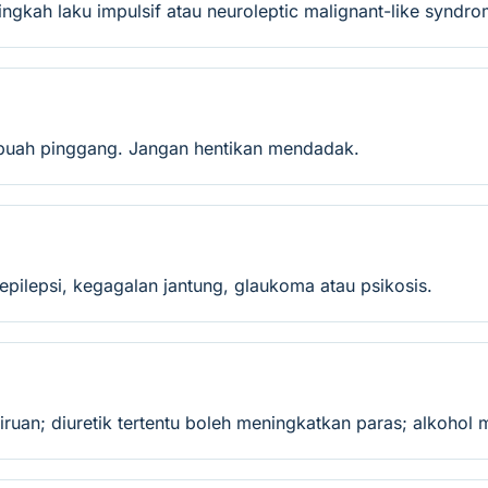
 tingkah laku impulsif atau neuroleptic malignant-like synd
 buah pinggang. Jangan hentikan mendadak.
pilepsi, kegagalan jantung, glaukoma atau psikosis.
iruan; diuretik tertentu boleh meningkatkan paras; alkohol