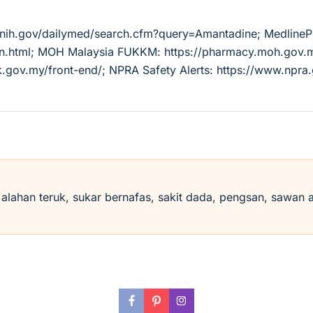
m.nih.gov/dailymed/search.cfm?query=Amantadine; Medline
tion.html; MOH Malaysia FUKKM: https://pharmacy.moh.go
k.gov.my/front-end/; NPRA Safety Alerts: https://www.npra
i alahan teruk, sukar bernafas, sakit dada, pengsan, sawan 