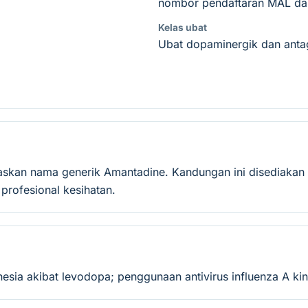
nombor pendaftaran MAL dan
Kelas ubat
Ubat dopaminergik dan ant
askan nama generik Amantadine. Kandungan ini disediakan
rofesional kesihatan.
ia akibat levodopa; penggunaan antivirus influenza A kini