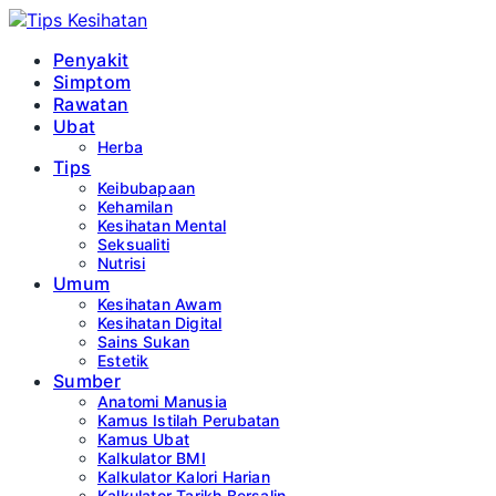
Penyakit
Simptom
Rawatan
Ubat
Herba
Tips
Keibubapaan
Kehamilan
Kesihatan Mental
Seksualiti
Nutrisi
Umum
Kesihatan Awam
Kesihatan Digital
Sains Sukan
Estetik
Sumber
Anatomi Manusia
Kamus Istilah Perubatan
Kamus Ubat
Kalkulator BMI
Kalkulator Kalori Harian
Kalkulator Tarikh Bersalin