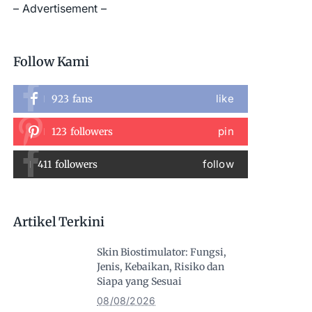
– Advertisement –
Follow Kami
like
923
fans
pin
123
followers
follow
411
followers
Artikel Terkini
Skin Biostimulator: Fungsi,
Jenis, Kebaikan, Risiko dan
Siapa yang Sesuai
08/08/2026