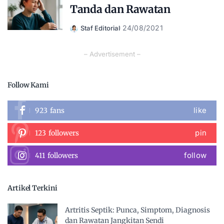
Tanda dan Rawatan
24/08/2021
Staf Editorial
Posted
by
– Advertisement –
Follow Kami
like
923
fans
pin
123
followers
follow
411
followers
Artikel Terkini
Artritis Septik: Punca, Simptom, Diagnosis
dan Rawatan Jangkitan Sendi