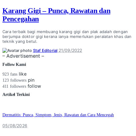
Karang Gigi – Punca, Rawatan dan
Pencegahan
Cara terbaik bagi membuang karang gigi dan plak adalah dengan
berjumpa doktor gigi kerana ianya memerlukan peralatan khas dan
teknik yang betul.
Posted
21/09/2022
Staf Editorial
by
– Advertisement –
Follow Kami
like
923
fans
pin
123
followers
follow
411
followers
Artikel Terkini
Dermatitis: Punca, Simptom, Jenis, Rawatan dan Cara Mencegah
05/08/2026