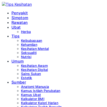
Penyakit
Simptom
Rawatan
Ubat
Herba
Tips
Keibubapaan
Kehamilan
Kesihatan Mental
Seksualiti
Nutrisi
Umum
Kesihatan Awam
Kesihatan Digital
Sains Sukan
Estetik
Sumber
Anatomi Manusia
Kamus Istilah Perubatan
Kamus Ubat
Kalkulator BMI
Kalkulator Kalori Harian
Kalkulator Tarikh Bersalin