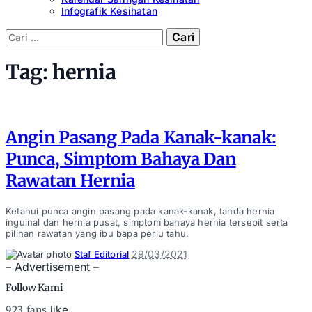
Infografik Kesihatan
Cari:
Tag:
hernia
Angin Pasang Pada Kanak-kanak:
Punca, Simptom Bahaya Dan
Rawatan Hernia
Ketahui punca angin pasang pada kanak-kanak, tanda hernia
inguinal dan hernia pusat, simptom bahaya hernia tersepit serta
pilihan rawatan yang ibu bapa perlu tahu.
Posted
29/03/2021
Staf Editorial
by
– Advertisement –
Follow Kami
like
923
fans