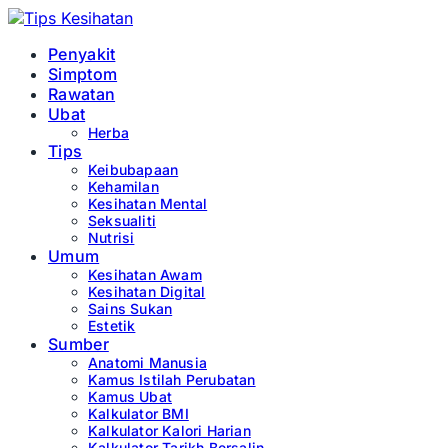
Penyakit
Simptom
Rawatan
Ubat
Herba
Tips
Keibubapaan
Kehamilan
Kesihatan Mental
Seksualiti
Nutrisi
Umum
Kesihatan Awam
Kesihatan Digital
Sains Sukan
Estetik
Sumber
Anatomi Manusia
Kamus Istilah Perubatan
Kamus Ubat
Kalkulator BMI
Kalkulator Kalori Harian
Kalkulator Tarikh Bersalin