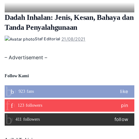
Dadah Inhalan: Jenis, Kesan, Bahaya dan
Tanda Penyalahgunaan
21/08/2021
Staf Editorial
Posted
by
– Advertisement –
Follow Kami
like
923
fans
pin
123
followers
follow
411
followers