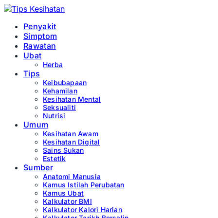
Penyakit
Simptom
Rawatan
Ubat
Herba
Tips
Keibubapaan
Kehamilan
Kesihatan Mental
Seksualiti
Nutrisi
Umum
Kesihatan Awam
Kesihatan Digital
Sains Sukan
Estetik
Sumber
Anatomi Manusia
Kamus Istilah Perubatan
Kamus Ubat
Kalkulator BMI
Kalkulator Kalori Harian
Kalkulator Tarikh Bersalin