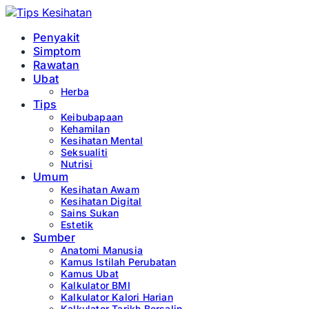
Penyakit
Simptom
Rawatan
Ubat
Herba
Tips
Keibubapaan
Kehamilan
Kesihatan Mental
Seksualiti
Nutrisi
Umum
Kesihatan Awam
Kesihatan Digital
Sains Sukan
Estetik
Sumber
Anatomi Manusia
Kamus Istilah Perubatan
Kamus Ubat
Kalkulator BMI
Kalkulator Kalori Harian
Kalkulator Tarikh Bersalin